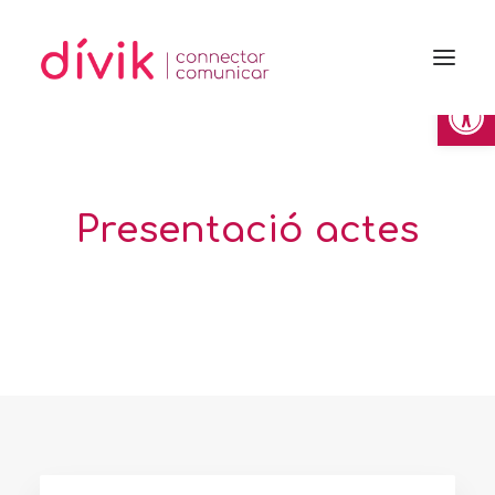
Obre la 
Presentació actes