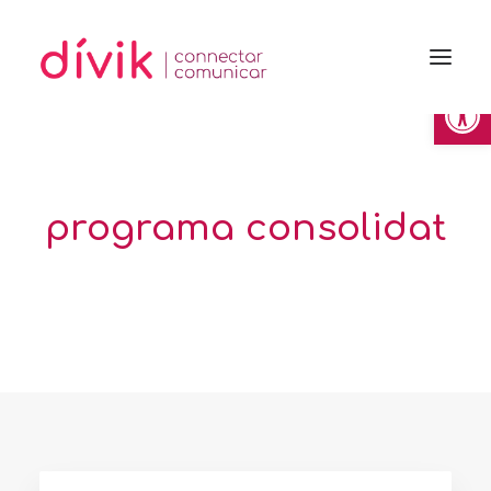
Obre la 
programa consolidat