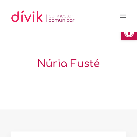
Obre la 
Núria Fusté