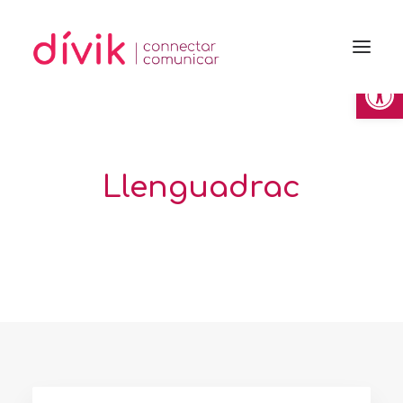
Obre la 
Llenguadrac