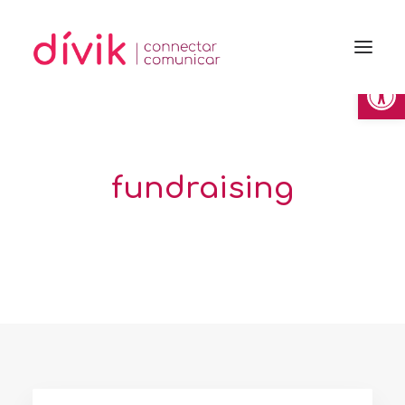
Obre la 
fundraising