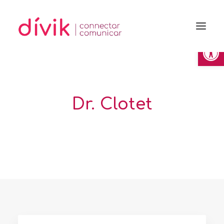
Obre la 
Dr. Clotet