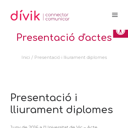
Obre la 
Presentació d'actes
Inici
Presentació i lliurament diplomes
Presentació i
lliurament diplomes
Juny de 2016 a l’Universitat de Vic – Acte