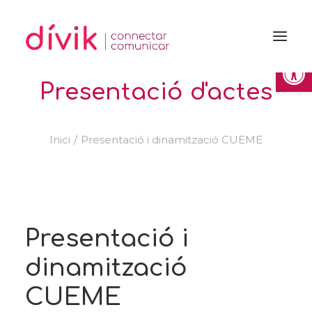
Obre la 
Presentació d'actes
Inici
Presentació i dinamització CUEME
Presentació i
dinamització
CUEME