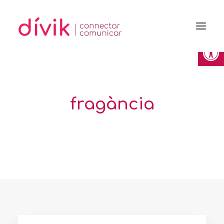
Obre la 
fragància