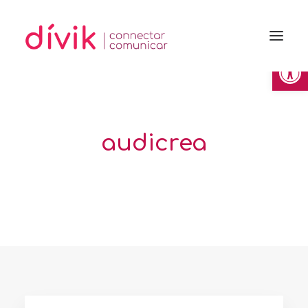
Obre la 
audicrea