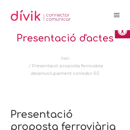
Obre la 
Presentació d'actes
Inici
Presentació proposta ferroviària
desenvolupament corredor R3
Presentació
proposta ferroviària