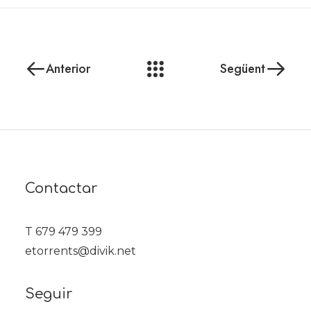
Anterior
Següent
Contactar
T 679 479 399
etorrents@divik.net
Seguir