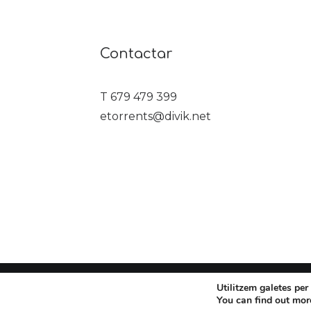
Contactar
T 679 479 399
etorrents@divik.net
Utilitzem galetes per 
© 2023 Dívik
You can find out mor