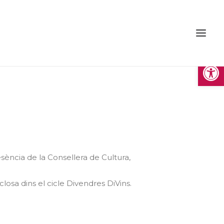
Obre la 
sència de la Consellera de Cultura,
closa dins el cicle Divendres DiVins.