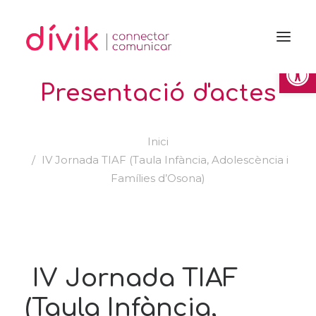
Obre la 
Presentació d'actes
Inici
IV Jornada TIAF (Taula Infància, Adolescència i
Famílies d’Osona)
IV Jornada TIAF
(Taula Infància,