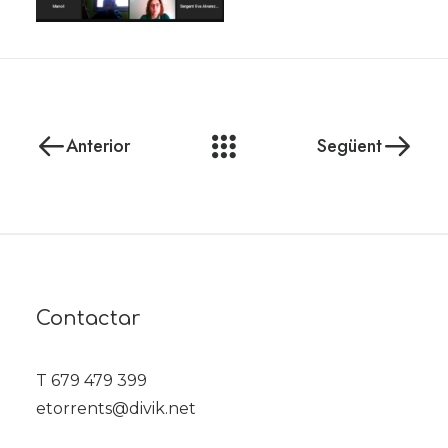
Anterior
Següent
Contactar
T 679 479 399
etorrents@divik.net