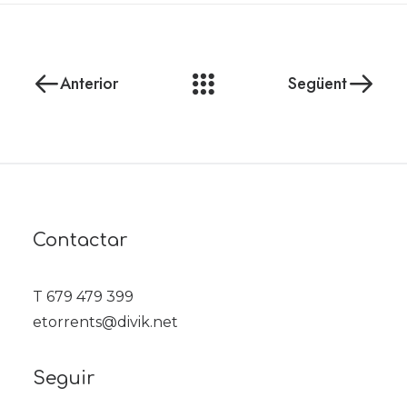
Anterior
Següent
Contactar
T 679 479 399
etorrents@divik.net
Seguir