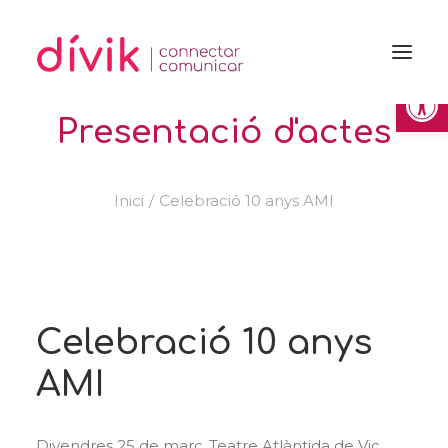
Obre la 
Presentació d'actes
Inici
Celebració 10 anys AMI
Celebració 10 anys
AMI
Divendres 25 de març. Teatre Atlàntida de Vic.