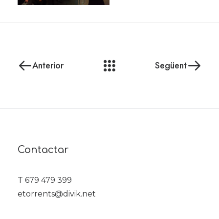
Anterior
Següent
Contactar
T 679 479 399
etorrents@divik.net