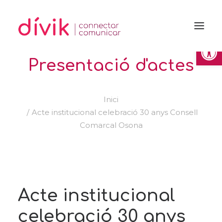
Obre la 
Presentació d'actes
Inici
Acte institucional celebració 30 anys Consell
Comarcal Osona
Acte institucional
celebració 30 anys